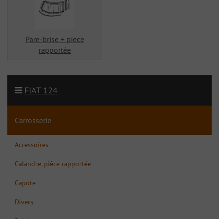
Pare-brise + pièce
rapportée
FIAT 124
Carrosserie
Accessoires
Calandre, pièce rapportée
Capote
Divers