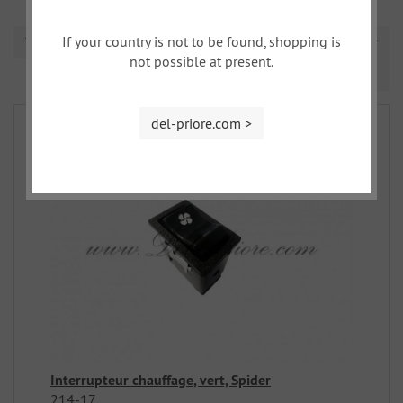
If your country is not to be found, shopping is
Triage
not possible at present.
Prev
Nex
1
2
3
del-priore.com >
Interrupteur chauffage, vert, Spider
214-17