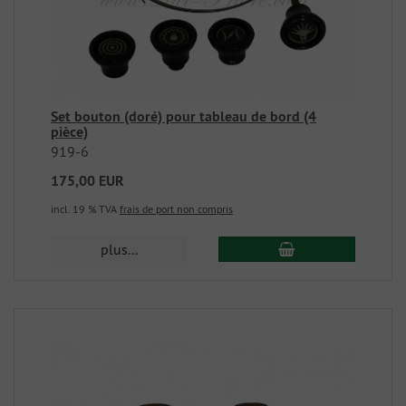
Set bouton (doré) pour tableau de bord (4
pièce)
919-6
175,00 EUR
incl. 19 % TVA
frais de port non compris
plus...