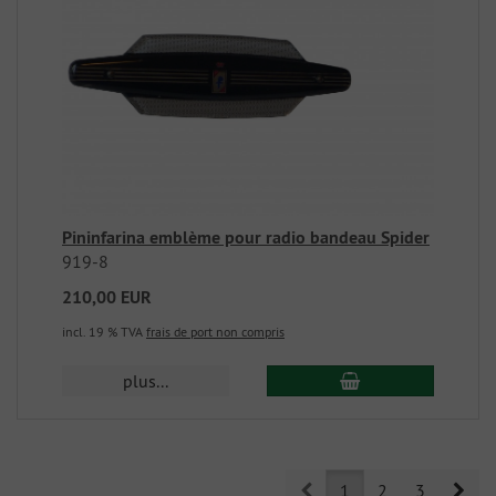
Pininfarina emblème pour radio bandeau Spider
919-8
210,00 EUR
incl. 19 % TVA
frais de port non compris
plus...
Prev
Nex
1
2
3