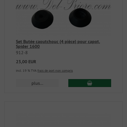
Set Butée caoutchouc (4 pièce) pour capot,
Spider 1600
912-8
23,00 EUR
incl. 19 % TVA
frais de port non compris
plus...