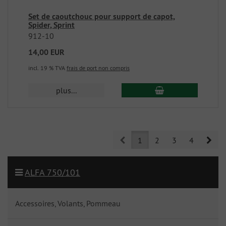
Set de caoutchouc pour support de capot,
Spider, Sprint
912-10
14,00 EUR
incl. 19 % TVA
frais de port non compris
plus...
Prev
Nex
1
2
3
4
ALFA 750/101
Accessoires, Volants, Pommeau