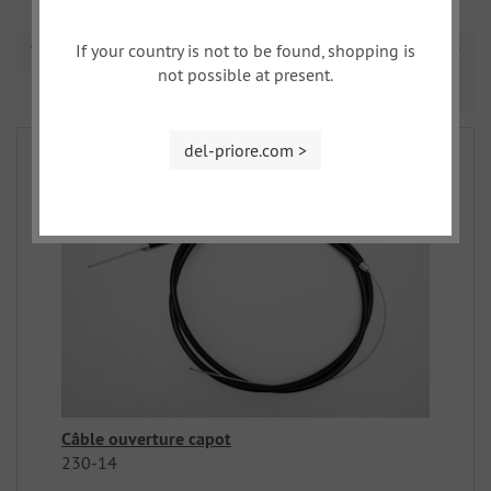
If your country is not to be found, shopping is
Triage
not possible at present.
Prev
Nex
1
2
3
4
del-priore.com >
Câble ouverture capot
230-14