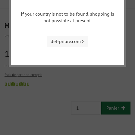
If your country is not to be found, shopping is
not possible at present.
Miroir intérieur Vitaloni
Produit.No.:
79-17A
del-priore.com >
150,00 EUR
incl. 19 % TVA
frais de port non compris
Panier