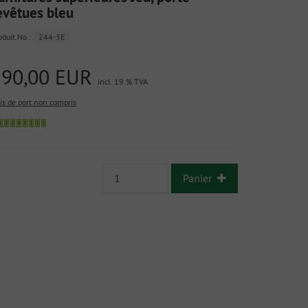
evêtues bleu
oduit.No.:
244-3E
290,00 EUR
incl. 19 % TVA
ais de port non compris
Panier