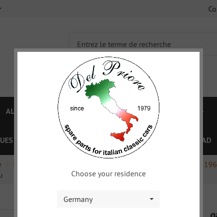
C
ALFA 750/101
ALFA 105/115
FIAT TOPOLINO
UES
OFFRES SPÉCIAL
COUPON
XY
DOWNLOAD
e
Intérieur
Habillages de portes
Habillages de portes 196
Choose your residence
u
Germany
g