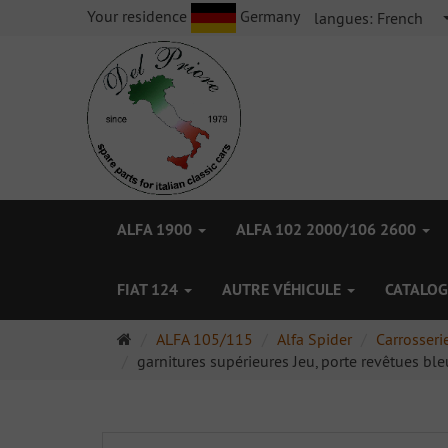
Your residence
Germany
langues:
French
ALFA 1900
ALFA 102 2000/106 2600
FIAT 124
AUTRE VÉHICULE
CATALOG
Page
ALFA 105/115
Alfa Spider
Carrosseri
d'accueil
garnitures supérieures Jeu, porte revêtues ble