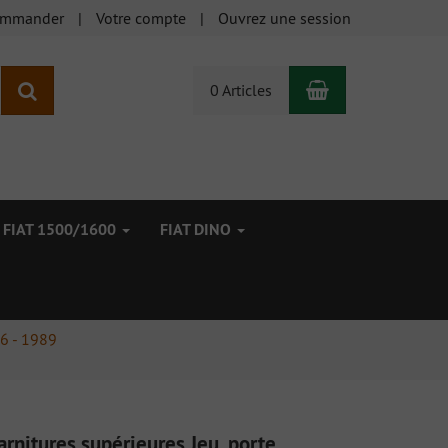
ommander
Votre compte
Ouvrez une session
Panier
Rechercher
0 Articles
FIAT 1500/1600
FIAT DINO
6 - 1989
arnitures supérieures Jeu, porte