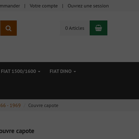
ommander
Votre compte
Ouvrez une session
Panier
Rechercher
0 Articles
FIAT 1500/1600
FIAT DINO
966 - 1969
Couvre capote
ouvre capote