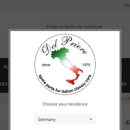
C
ALFA 750/101
ALFA 105/115
FIAT TOPOLINO
UES
OFFRES SPÉCIAL
COUPON
XY
DOWNLOAD
e
Capote
Capote, couvre-capote
Capote, couvre-capote 1
Choose your residence
Germany
C