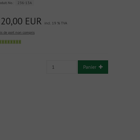
oduit.No.:
236-13A
320,00 EUR
incl. 19 % TVA
ais de port non compris
Panier