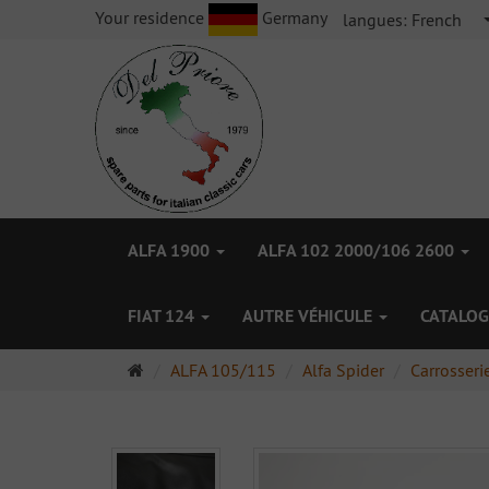
Your residence
Germany
langues:
French
ALFA 1900
ALFA 102 2000/106 2600
FIAT 124
AUTRE VÉHICULE
CATALOG
Page
ALFA 105/115
Alfa Spider
Carrosseri
d'accueil